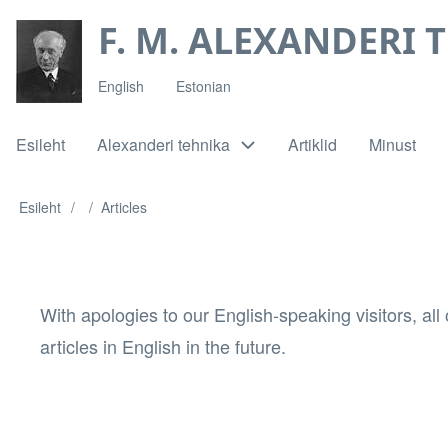
Liigu
F. M. ALEXANDERI 
edasi
põhisisu
English
Estonian
juurde
Esileht
Alexanderi tehnika
Artiklid
Minust
Main
navigation
Esileht
Articles
Leivapuru
With apologies to our English-speaking visitors, all
articles in English in the future.