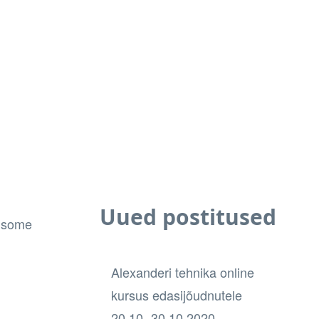
Uued postitused
e some
Alexanderi tehnika online
kursus edasijõudnutele
20.10.-30.10.2020